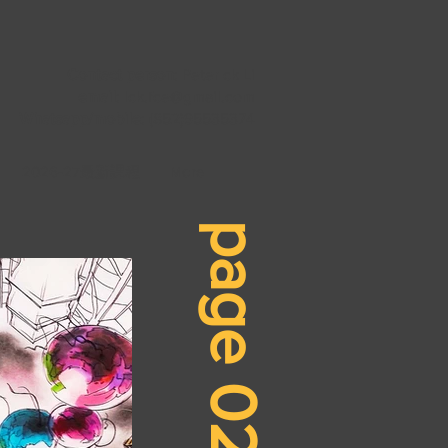
Contact person
: Peter ck Li
email
:
lck.fce@gmail.com
Whatsapp/mobile
: (852)95535374
2026-27最新課程
More
page 02