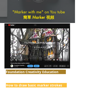
"Marker with me" on You tube
簡單 Marker 視頻
Foundation Creativity Education
https://www.youtube.com/@foundationcr
eativityeducation
How to draw basic marker strokes
https://www.youtube.com/watch?
v=odRvs6pPb3U&t=1s
How to render curves and bleeding
https://www.youtube.com/watch?