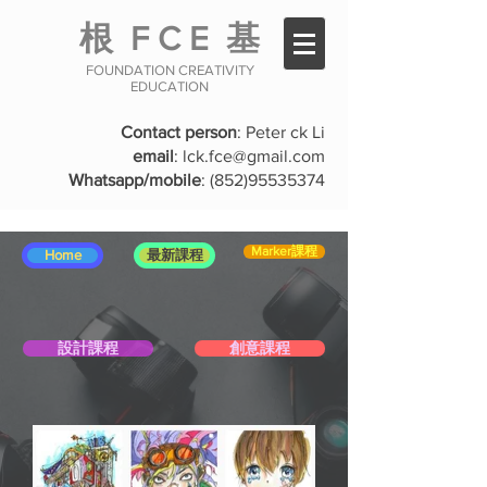
根
F C E
基
FOUNDATION CREATIVITY
EDUCATION
Contact person
: Peter ck Li
email
:
lck.fce@gmail.com
Whatsapp/mobile
:
(852)95535374
Marker課程
Home
最新課程
設計課程
創意課程