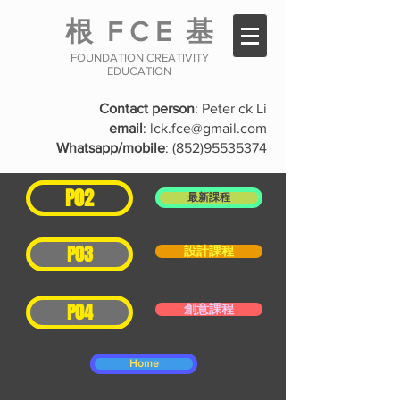
根
F C E
基
FOUNDATION CREATIVITY
EDUCATION
Contact person
: Peter ck Li
email
:
lck.fce@gmail.com
Whatsapp/mobile
:
(852)95535374
P02
最新課程
P03
設計課程
P04
創意課程
Home