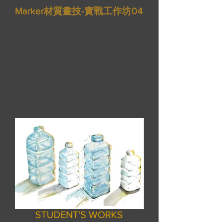
Marker材質畫技-實戰工作坊04
教導同學以 Marker及塑膠彩之混合媒材技法
, 繪畫柔軟及粗糙質感之毛冷/紡織物物料 , 時裝及
透明膠瓶用於普通應試畫紙上之畫技。
對象：
高中視藝科同學​
堂數：
共 2 課
時間：
每課1小時30分鐘
費用：
二千四百元
人數：
三十人或以下
註：課程內容、日期、時間及長度可根據老師需
要而調整。
STUDENT'S WORKS