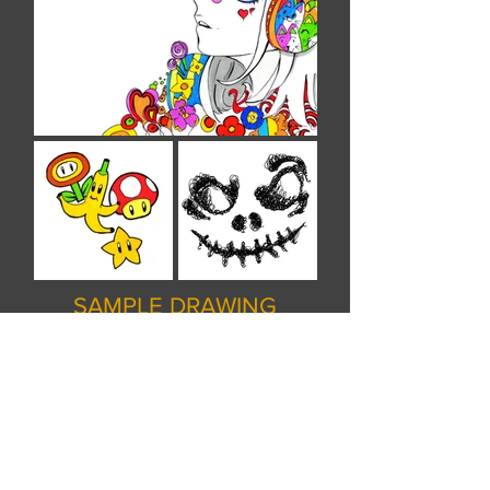
SAMPLE DRAWING
簡易Marker插畫工作坊(塲境)
此工作坊教導同學從簡單到中等難度的漫畫物
件及塲境繪畫及marker上色技巧 , 並從中教導同
學重要之marker技術 , 比如如何均勻上色 , 如何
處理bleeding , colour overlapping等 , 為同學美
術之路打好基礎。