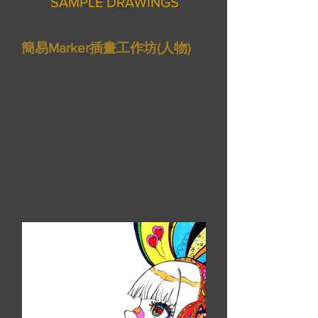
SAMPLE DRAWINGS
簡易Marker插畫工作坊(人物)
此工作坊教導同學從簡單到中等難度的漫畫
人像繪畫及marker上色技巧 , 並從中教導同學重
要之marker技術 , 比如如何均勻上色 , 如何處理
bleeding , colour overlapping等 , 為同學美術之
路打好基礎。
對象：
對Marker插畫有興趣之同學
堂數：
共 2 課
時間：
每課1小時30分鐘
費用：
二千四百元
人數：
三十人或以下
註：課程內容、日期、時間及長度可根據老師
需
要而調整。