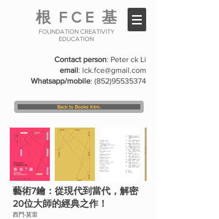
根
F C E
基
FOUNDATION CREATIVITY
EDUCATION
Contact person
: Peter ck Li
email
:
lck.fce@gmail.com
Whatsapp/mobile
:
(852)95535374
Back to Books Intro.
藝術7鑰：從現代到當代，解密
20位大師的
經典之作！
西門‧莫雷