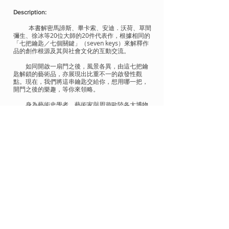
Description:
本書解密馬諦斯、畢卡索、安迪．沃荷、草間
彌生、徐冰等20位大師的20件代表作，根據相同的
「七把鑰匙／七個關鍵」（seven keys）來解釋作
品的創作根源及其與社會文化的互動交流。
如同開啟一扇門之後，風景各異，由這七把鑰
匙解鎖的藝術品，亦展現出比重不一的啟發性觀
點。現在，我們將這串鑰匙交給你，想用哪一把，
開門之後的樂趣，等你來領略。
身為藝術史學者、藝術家與周遊歐陸各大博物
館的知名講者，作者西門．莫雷認為本書適用於任
何一位對現代及當代藝術感興趣的人——無論你是
具備藝術史和美術專業的學生，甚至是專業藝術
家！這意味著它不但是一本參觀美術館和博物館的
最佳行前指南，更提供深入研究藝術品的絕佳資
源。
如有興趣知道更詳細內容，歡迎致電
95535374
/Whatsapp 或
電郵至
lck.fce@gmail.com
與李先生聯絡，以
便安排書籍介紹。
2016 by Foundation Creativity Education