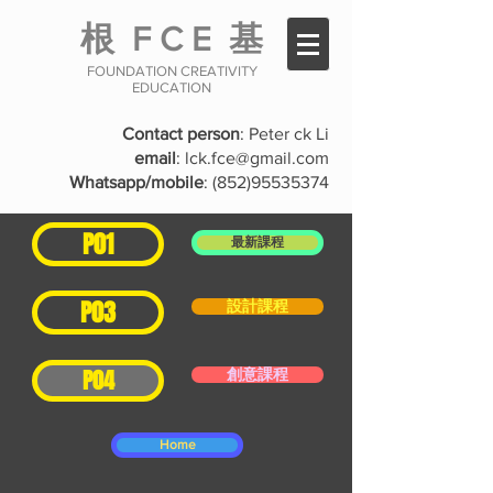
根
F C E
基
FOUNDATION CREATIVITY
EDUCATION
Contact person
: Peter ck Li
email
:
lck.fce@gmail.com
Whatsapp/mobile
:
(852)95535374
P01
最新課程
P03
設計課程
P04
創意課程
Home