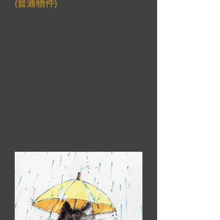
(普通物件)
Marker 插畫看起來既專業又困難 , 但其實很
易上手。此工作坊教導同學從簡單日常生活接觸
到的事物如玩具 , 科幻機械 , 厨房用品 , 小猫小狗
等入手 , 輕鬆學會插畫基礎繪畫及上色方法 , 豐富
繪畫技巧。
對象：
對 Marker 有興趣之同學​
媒材要求：
幼水筆 (0.4-0.5)，
廿四色 Markers
堂數：
共 4 課
時間：
每課1小時30分鐘
費用：
四千八百元
人數：
三十人或以下
註：課程內容、日期、時間及長度可根據老師需
要而調整。