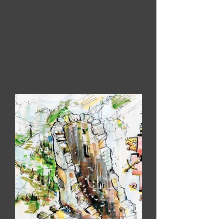
對象：
對Marker有興趣之同學
媒材要求：
幼水筆 (0.4-0.5)
廿四色 Markers
堂數：
共 3 課
時間：
每課1小時30分鐘
費用：
三千六百元
人數：
三十人或以下
註：課程內容、日期、時間及長度可根據老師
需
要而調整。