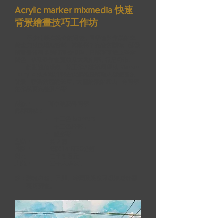
Acrylic marker mixmedia 快速
背景繪畫技巧工作坊
不少時候在繪畫的過程 , 同學會對作品的主
體全力以赴埋頭苦幹 , 轉眼到了完卷的關頭 , 卻發
現背景沒有足夠時間去處理 , 只能草草塗上基本
顔色 , 結果畫作整體效果大為削弱 , 很是可惜。
針對這個現象 , 此工作坊教導同學以 Marker
, acrylic 以及乾粉彩去快速繪畫兩種內容豐富的
背景 - 密雲陰霾的天空 , 大雪紛飛的羣山 , 令同學
的作品更完整及出彩
對象：
高中視藝科同學​
媒材要求：
十二色 Markers
十二色粉彩，
塑膠彩
堂數：
共 2 課
時間：
每課1小時30分鐘
費用：
二千四百元
人數：
三十人或以下
註：課程內容、日期、時間及長度可根據老師需
要而調整。