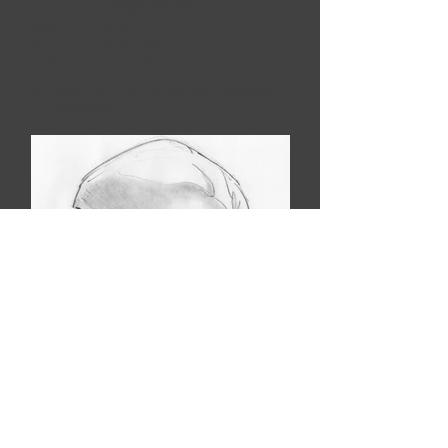
紙擦筆或棉花棒
堂數：
共 4 課
時間：
每課1小時30分鐘
費用：
四千八百元
人數：
三十人或以下
註：課程內容、日期、時間及長度可根據老師
需
要而調整。