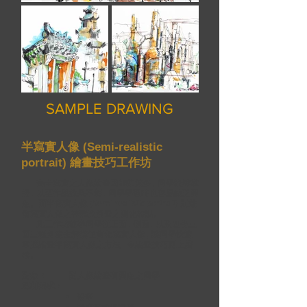
SAMPLE DRAWING
半寫實人像 (Semi-realistic
portrait) 繪畫技巧工作坊
完全寫實之人像繪畫因細節繁多 , 同學較難掌
握 , 以至作品效果不彰 , 同學學習時也容易缺乏興
趣。而半寫實人像 (Semi-realistic portrait) 則兼
備寫實人像之神韻及漫畫之簡化特點。
此工作坊教導同學從正面 , 側面 , 以及四份三
面三種角度去解構並簡化寫實人像 , 讓同學快速
掌握繪畫半寫實人像之方法 , 令繪畫技巧更上層
樓。
對象：
對人像繪畫有興趣之同學
媒材要求：
铅筆